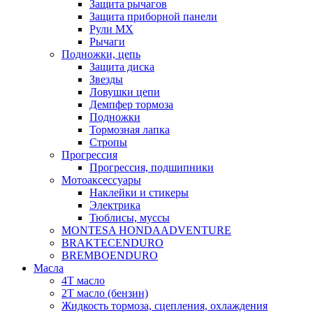
Защита рычагов
Защита приборной панели
Рули MX
Рычаги
Подножки, цепь
Защита диска
Звезды
Ловушки цепи
Демпфер тормоза
Подножки
Тормозная лапка
Стропы
Прогрессия
Прогрессия, подшипники
Мотоаксессуары
Наклейки и стикеры
Электрика
Тюблисы, муссы
MONTESA HONDA
ADVENTURE
BRAKTEC
ENDURO
BREMBO
ENDURO
Масла
4Т масло
2Т масло (бензин)
Жидкость тормоза, сцепления, охлаждения