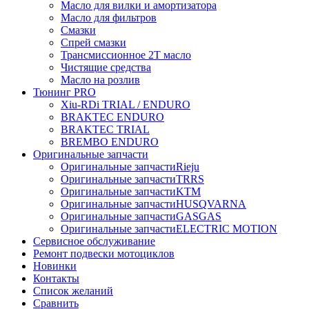
Масло для вилки и амортизатора
Масло для фильтров
Смазки
Спрей смазки
Трансмиссионное 2Т масло
Чистящие средства
Масло на розлив
Тюнинг PRO
Xiu-RDi TRIAL / ENDURO
BRAKTEC ENDURO
BRAKTEC TRIAL
BREMBO ENDURO
Оригинальные запчасти
Оригинальные запчасти
Rieju
Оригинальные запчасти
TRRS
Оригинальные запчасти
KTM
Оригинальные запчасти
HUSQVARNA
Оригинальные запчасти
GASGAS
Оригинальные запчасти
ELECTRIC MOTION
Сервисное обслуживание
Ремонт подвески мотоциклов
Новинки
Контакты
Список желаний
Сравнить