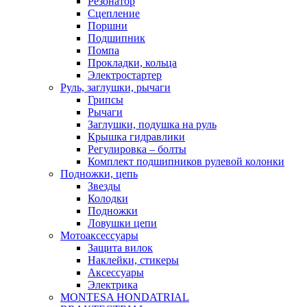
Резонатор
Сцепление
Поршни
Подшипник
Помпа
Прокладки, кольца
Электростартер
Руль, заглушки, рычаги
Грипсы
Рычаги
Заглушки, подушка на руль
Крышка гидравлики
Регулировка – болты
Комплект подшипников рулевой колонки
Подножки, цепь
Звезды
Колодки
Подножки
Ловушки цепи
Мотоаксессуары
Защита вилок
Наклейки, стикеры
Аксессуары
Электрика
MONTESA HONDA
TRIAL