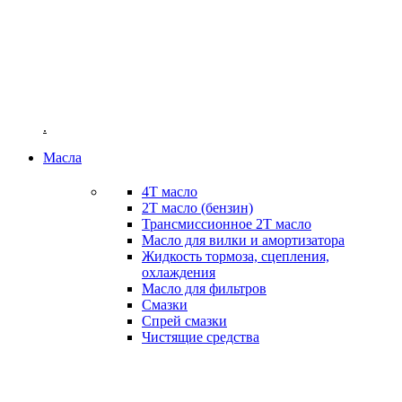
ENDURO
TRIAL
ENDURO
.
Масла
4T масло
2Т масло (бензин)
Трансмиссионное 2Т масло
Масло для вилки и амортизатора
Жидкость тормоза, сцепления,
охлаждения
Масло для фильтров
Смазки
Спрей смазки
Чистящие средства