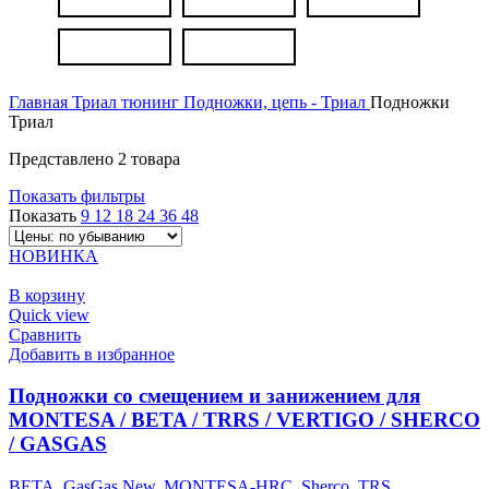
Главная
Триал тюнинг
Подножки, цепь - Триал
Подножки
Триал
Представлено 2 товара
Показать фильтры
Показать
9
12
18
24
36
48
НОВИНКА
В корзину
Quick view
Сравнить
Добавить в избранное
Подножки со смещением и занижением для
MONTESA / BETA / TRRS / VERTIGO / SHERCO
/ GASGAS
BETA
,
GasGas New
,
MONTESA-HRC
,
Sherco
,
TRS
,