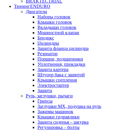
BRAKTEC
TRIAL
Тюнинг
ENDURO
Двигатели
Наборы головок
Крышки головок
Вкладыши головок
Мощностной клапан
Бендикс
Цилиндры
Защита фланца цилиндра
Резонатор
Поршни, подшипники
Уплотнения, прокладки
Защита картера
Штуцер бака с защитой
Крышки сцепления
Электростартер
Защита
Руль, заглушки, рычаги
Грипсы
Заглушки MX, подушка на руль
Зажимы машинок
Крышки гидравлики
Защита сиденья – шкурка
Регулировка – болты