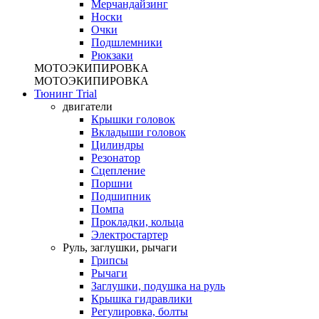
Мерчандайзинг
Носки
Очки
Подшлемники
Рюкзаки
МОТОЭКИПИРОВКА
МОТОЭКИПИРОВКА
Тюнинг Trial
двигатели
Крышки головок
Вкладыши головок
Цилиндры
Резонатор
Сцепление
Поршни
Подшипник
Помпа
Прокладки, кольца
Электростартер
Руль, заглушки, рычаги
Грипсы
Рычаги
Заглушки, подушка на руль
Крышка гидравлики
Регулировка, болты