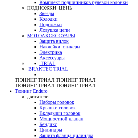
Комплект подшипников рулевой колонки
ПОДНОЖКИ, ЦЕНЬ
Звезды
Колодки
Подножки
Ловушка цепи
МОТОАКСЕССУАРЫ
Защита вилок
Наклейки, стикеры
Электрика
Аксессуары
TRIAL
BRAKTEC TRIAL
ТЮНИНГ
ТРИАЛ
ТЮНИНГ
ТРИАЛ
ТЮНИНГ
ТРИАЛ
ТЮНИНГ
ТРИАЛ
Тюнинг Enduro
двигатели
Наборы головок
Крышки головок
Вкладыши головок
Мощностной клапан
Бендикс
Цилиндры
Защита фланца цилиндра