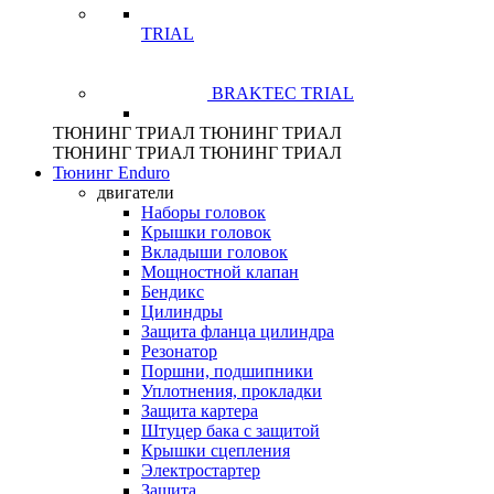
TRIAL
BRAKTEC TRIAL
ТЮНИНГ
ТРИАЛ
ТЮНИНГ
ТРИАЛ
ТЮНИНГ
ТРИАЛ
ТЮНИНГ
ТРИАЛ
Тюнинг Enduro
двигатели
Наборы головок
Крышки головок
Вкладыши головок
Мощностной клапан
Бендикс
Цилиндры
Защита фланца цилиндра
Резонатор
Поршни, подшипники
Уплотнения, прокладки
Защита картера
Штуцер бака с защитой
Крышки сцепления
Электростартер
Защита