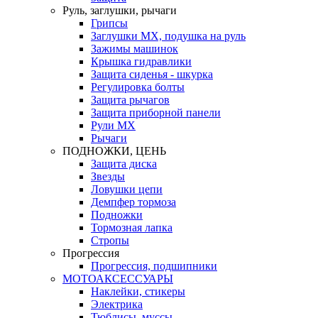
Руль, заглушки, рычаги
Грипсы
Заглушки MX, подушка на руль
Зажимы машинок
Крышка гидравлики
Защита сиденья - шкурка
Регулировка болты
Защита рычагов
Защита приборной панели
Рули MX
Рычаги
ПОДНОЖКИ, ЦЕНЬ
Защита диска
Звезды
Ловушки цепи
Демпфер тормоза
Подножки
Тормозная лапка
Стропы
Прогрессия
Прогрессия, подшипники
МОТОАКСЕССУАРЫ
Наклейки, стикеры
Электрика
Тюблисы, муссы