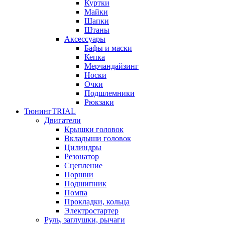
Куртки
Майки
Шапки
Штаны
Аксессуары
Бафы и маски
Кепка
Мерчандайзинг
Носки
Очки
Подшлемники
Рюкзаки
Тюнинг
TRIAL
Двигатели
Крышки головок
Вкладыши головок
Цилиндры
Резонатор
Сцепление
Поршни
Подшипник
Помпа
Прокладки, кольца
Электростартер
Руль, заглушки, рычаги