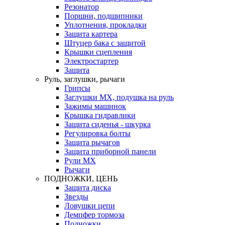
Резонатор
Поршни, подшипники
Уплотнения, прокладки
Защита картера
Штуцер бака с защитой
Крышки сцепления
Электростартер
Защита
Руль, заглушки, рычаги
Грипсы
Заглушки MX, подушка на руль
Зажимы машинок
Крышка гидравлики
Защита сиденья - шкурка
Регулировка болты
Защита рычагов
Защита приборной панели
Рули MX
Рычаги
ПОДНОЖКИ, ЦЕНЬ
Защита диска
Звезды
Ловушки цепи
Демпфер тормоза
Подножки