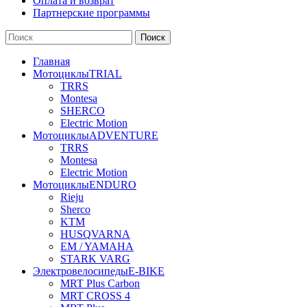
Оплата и возврат
Партнерcкие программы
Поиск
Главная
Мотоциклы
TRIAL
TRRS
Montesa
SHERCO
Electric Motion
Мотоциклы
ADVENTURE
TRRS
Montesa
Electric Motion
Мотоциклы
ENDURO
Rieju
Sherco
KTM
HUSQVARNA
EM / YAMAHA
STARK VARG
Электровелосипеды
E-BIKE
MRT Plus Carbon
MRT CROSS 4