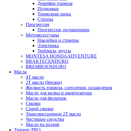
Демпфер тормоза
Подножки
Тормозная лапка
Стропы
Прогрессия
Прогрессия, подшипники
Мотоаксессуары
Наклейки и стикеры
Электрика
Тюблисы, муссы
MONTESA HONDA
ADVENTURE
BRAKTEC
ENDURO
BREMBO
ENDURO
Масла
4Т масло
2Т масло (бензин)
Жидкость тормоза, сцепления, охлаждения
Масло для вилки и амортизатора
Масло для фильтров
Смазки
Спрей смазки
Трансмиссионное 2Т масло
Чистящие средства
Масло на розлив
Тюнинг PRO