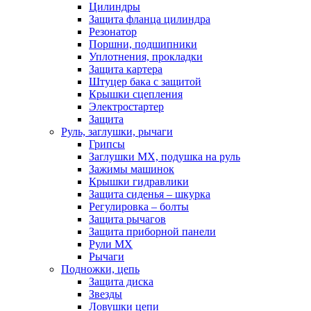
Цилиндры
Защита фланца цилиндра
Резонатор
Поршни, подшипники
Уплотнения, прокладки
Защита картера
Штуцер бака с защитой
Крышки сцепления
Электростартер
Защита
Руль, заглушки, рычаги
Грипсы
Заглушки MX, подушка на руль
Зажимы машинок
Крышки гидравлики
Защита сиденья – шкурка
Регулировка – болты
Защита рычагов
Защита приборной панели
Рули MX
Рычаги
Подножки, цепь
Защита диска
Звезды
Ловушки цепи