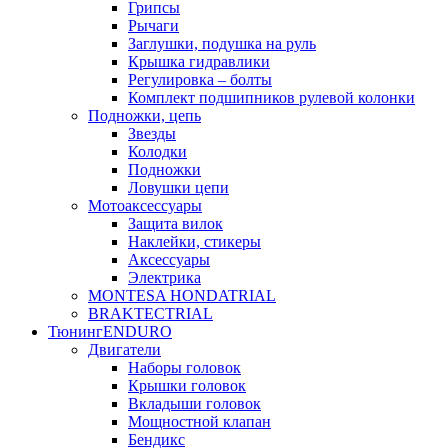
Грипсы
Рычаги
Заглушки, подушка на руль
Крышка гидравлики
Регулировка – болты
Комплект подшипников рулевой колонки
Подножки, цепь
Звезды
Колодки
Подножки
Ловушки цепи
Мотоаксессуары
Защита вилок
Наклейки, стикеры
Аксессуары
Электрика
MONTESA HONDA
TRIAL
BRAKTEC
TRIAL
Тюнинг
ENDURO
Двигатели
Наборы головок
Крышки головок
Вкладыши головок
Мощностной клапан
Бендикс