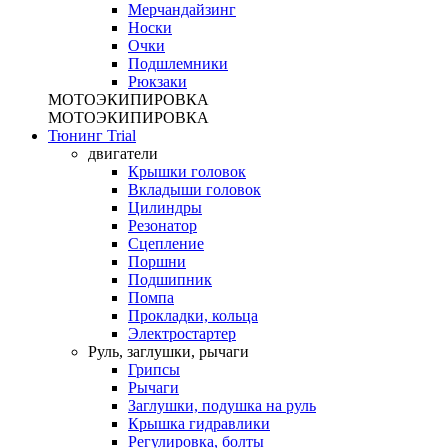
Мерчандайзинг
Носки
Очки
Подшлемники
Рюкзаки
МОТОЭКИПИРОВКА
МОТОЭКИПИРОВКА
Тюнинг Trial
двигатели
Крышки головок
Вкладыши головок
Цилиндры
Резонатор
Сцепление
Поршни
Подшипник
Помпа
Прокладки, кольца
Электростартер
Руль, заглушки, рычаги
Грипсы
Рычаги
Заглушки, подушка на руль
Крышка гидравлики
Регулировка, болты