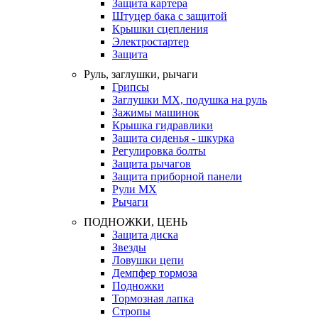
Защита картера
Штуцер бака с защитой
Крышки сцепления
Электростартер
Защита
Руль, заглушки, рычаги
Грипсы
Заглушки MX, подушка на руль
Зажимы машинок
Крышка гидравлики
Защита сиденья - шкурка
Регулировка болты
Защита рычагов
Защита приборной панели
Рули MX
Рычаги
ПОДНОЖКИ, ЦЕНЬ
Защита диска
Звезды
Ловушки цепи
Демпфер тормоза
Подножки
Тормозная лапка
Стропы