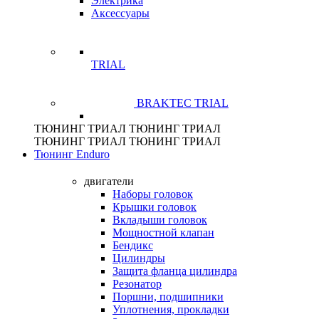
Электрика
Аксессуары
TRIAL
BRAKTEC TRIAL
ТЮНИНГ
ТРИАЛ
ТЮНИНГ
ТРИАЛ
ТЮНИНГ
ТРИАЛ
ТЮНИНГ
ТРИАЛ
Тюнинг Enduro
двигатели
Наборы головок
Крышки головок
Вкладыши головок
Мощностной клапан
Бендикс
Цилиндры
Защита фланца цилиндра
Резонатор
Поршни, подшипники
Уплотнения, прокладки