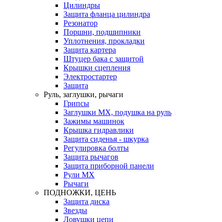
Цилиндры
Защита фланца цилиндра
Резонатор
Поршни, подшипники
Уплотнения, прокладки
Защита картера
Штуцер бака с защитой
Крышки сцепления
Электростартер
Защита
Руль, заглушки, рычаги
Грипсы
Заглушки MX, подушка на руль
Зажимы машинок
Крышка гидравлики
Защита сиденья - шкурка
Регулировка болты
Защита рычагов
Защита приборной панели
Рули MX
Рычаги
ПОДНОЖКИ, ЦЕНЬ
Защита диска
Звезды
Ловушки цепи